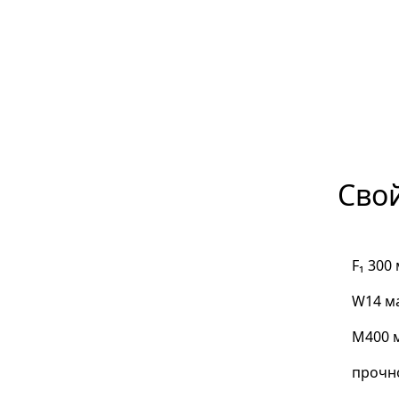
400 К
Сво
F₁ 300
W14 м
М400 
прочно