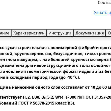
Соотве
Узнать 
ание
Характеристики
Инструкция
Документация
О
сь сухая строительная с полимерной фиброй и про
авкой, крупнозернистая, безусадочная, тиксотропно
ентном вяжущем, с наибольшей крупностью зерна 3
дназначена для неконструкционного толстослойног
становления геометрической формы изделий из бет
о
ня в холодный период года (до -10
С).
щина нанесения одного слоя составляет от 10 до 60 
тветствует П
2, B30, B
5,2, W14, F
300 по ГОСТ 31357-2
к
tb
1
бований ГОСТ Р 56378-2015 класс R3).