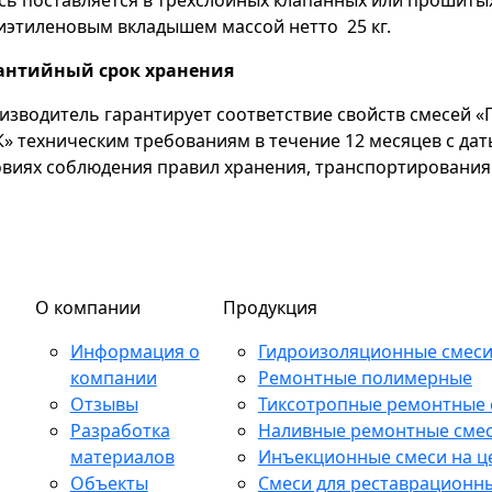
сь поставляется в трехслойных клапанных или прошиты
иэтиленовым вкладышем массой нетто 25 кг.
антийный срок хранения
изводитель гарантирует соответствие свойств смесей 
К» техническим требованиям в течение 12 месяцев с да
овиях соблюдения правил хранения, транспортирования
О компании
Продукция
Информация о
Гидроизоляционные смес
компании
Ремонтные полимерные
Отзывы
Тиксотропные ремонтные 
Разработка
Наливные ремонтные сме
материалов
Инъекционные смеси на ц
Объекты
Смеси для реставрационн