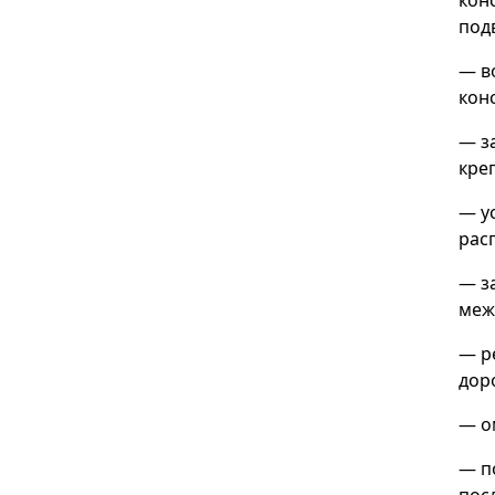
кон
под
— в
кон
— з
кре
— у
рас
— з
меж
— р
дор
— о
— п