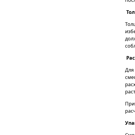
пос
То
Тол
изб
дол
соб
Ра
Для
сме
рас
раст
При
расч
Упа