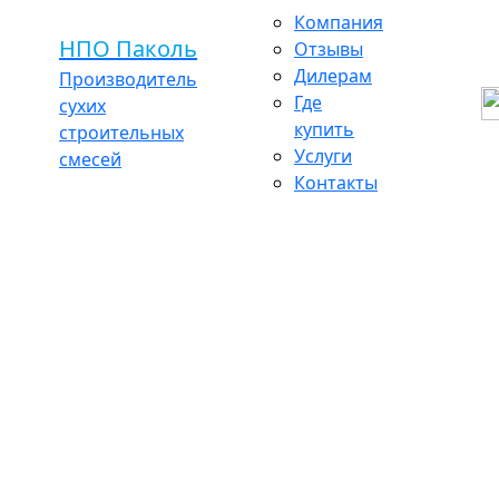
Компания
НПО Паколь
Отзывы
Дилерам
Производитель
Где
сухих
купить
строительных
Услуги
смесей
Контакты
ый Зима 400 К