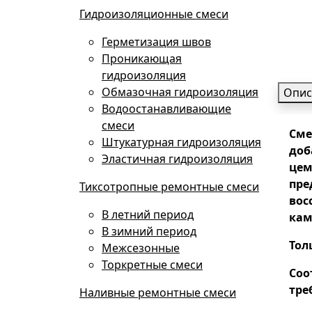
Гидроизоляционные смеси
Герметизация швов
Проникающая
гидроизоляция
Обмазочная гидроизоляция
Опис
Водоостанавливающие
смеси
Сме
Штукатурная гидроизоляция
доб
Эластичная гидроизоляция
цем
пре
Тиксотропные ремонтные смеси
вос
В летний период
кам
В зимний период
Тол
Межсезонные
Торкретные смеси
Соо
тре
Наливные ремонтные смеси