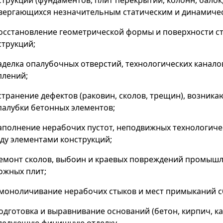
струкций (фундаментов, плит перекрытий, колонн, балок,
вергающихся незначительным статическим и динамичес
осстановление геометрической формы и поверхности с
струкций;
аделка опалубочных отверстий, технологических каналов
плений;
странение дефектов (раковин, сколов, трещин), возник
палубки бетонных элементов;
аполнение нерабочих пустот, неподвижных технологиче
ду элементами конструкций;
емонт сколов, выбоин и краевых повреждений промышл
ожных плит;
моноличивание нерабочих стыков и мест примыканий с
одготовка и выравнивание оснований (бетон, кирпич, к