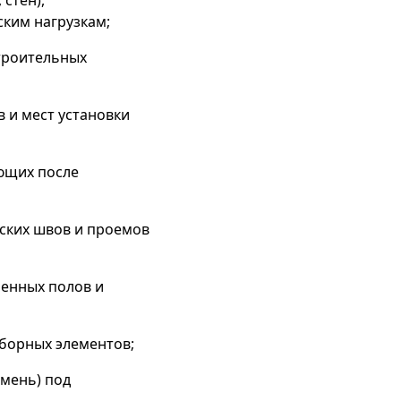
 стен),
ким нагрузкам;
троительных
 и мест установки
ающих после
ских швов и проемов
енных полов и
борных элементов;
амень) под