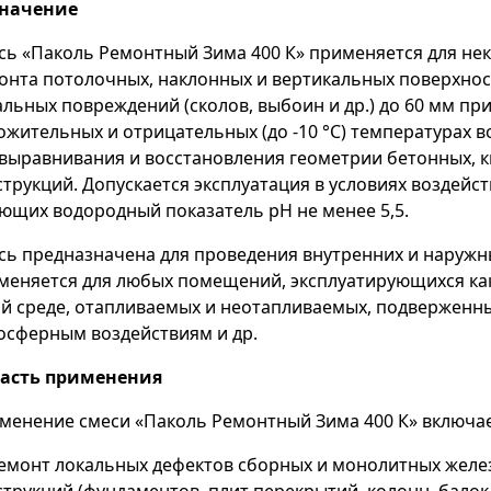
начение
сь «Паколь Ремонтный Зима 400 К» применяется для не
онта потолочных, наклонных и вертикальных поверхнос
альных повреждений (сколов, выбоин и др.) до 60 мм при
ожительных и отрицательных (до -10 °С) температурах в
 выравнивания и восстановления геометрии бетонных, 
струкций. Допускается эксплуатация в условиях воздейст
ющих водородный показатель рН не менее 5,5.
сь предназначена для проведения внутренних и наружн
меняется для любых помещений, эксплуатирующихся как 
ой среде, отапливаемых и неотапливаемых, подверже
осферным воздействиям и др.
асть применения
менение смеси «Паколь Ремонтный Зима 400 К» включает
емонт локальных дефектов сборных и монолитных жел