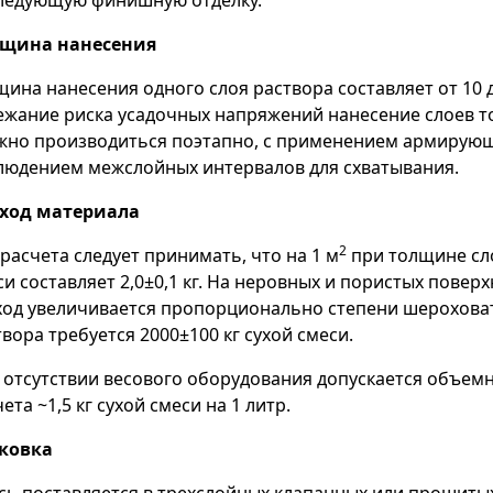
ледующую финишную отделку.
лщина нанесения
щина нанесения одного слоя раствора составляет от 10 д
ежание риска усадочных напряжений нанесение слоев 
жно производиться поэтапно, с применением армирующе
людением межслойных интервалов для схватывания.
сход материала
2
 расчета следует принимать, что на 1 м
при толщине сло
си составляет 2,0±0,1 кг. На неровных и пористых повер
ход увеличивается пропорционально степени шероховато
вора требуется 2000±100 кг сухой смеси.
 отсутствии весового оборудования допускается объем
ета ~1,5 кг сухой смеси на 1 литр.
ковка