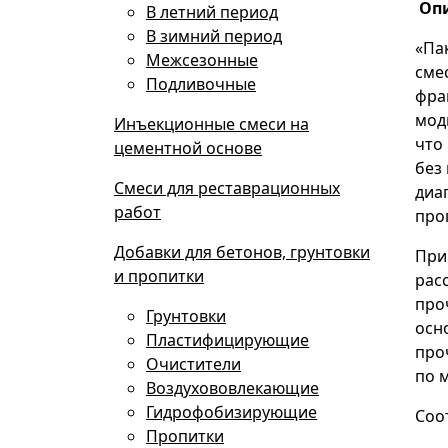
Оп
В летний период
В зимний период
«Па
Межсезонные
сме
Подливочные
фра
мод
Инъекционные смеси на
что
цементной основе
без
Смеси для реставрационных
диа
работ
про
Добавки для бетонов, грунтовки
При
и пропитки
рас
про
Грунтовки
осн
Пластифицирующие
про
Очистители
по 
Воздухововлекающие
Гидрофобизирующие
Соот
Пропитки