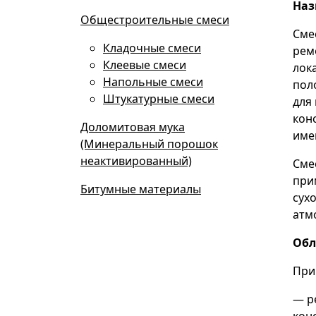
Наз
Общестроительные смеси
Сме
Кладочные смеси
рем
Клеевые смеси
лок
Напольные смеси
пол
Штукатурные смеси
для
кон
Доломитовая мука
име
(Минеральный порошок
неактивированный)
Сме
при
Битумные материалы
сух
атм
Обл
При
— р