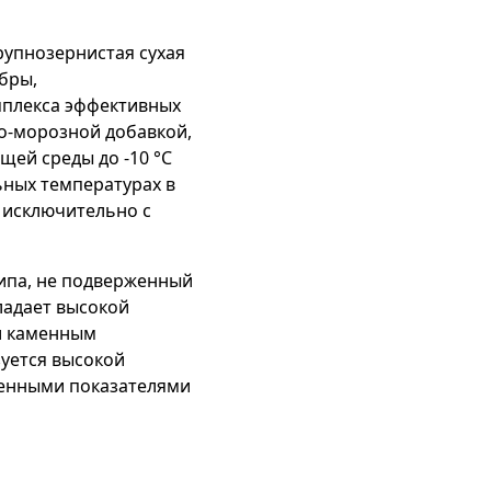
рупнозернистая сухая
бры,
мплекса эффективных
-морозной добавкой,
ей среды до -10 °С
ьных температурах в
я исключительно с
типа, не подверженный
ладает высокой
и каменным
зуется высокой
шенными показателями