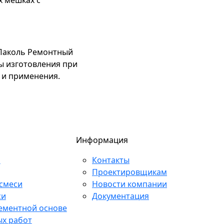
х мешках с
«Паколь Ремонтный
ты изготовления при
 и применения.
Информация
и
Контакты
Проектировщикам
смеси
Новости компании
си
Документация
ементной основе
ых работ