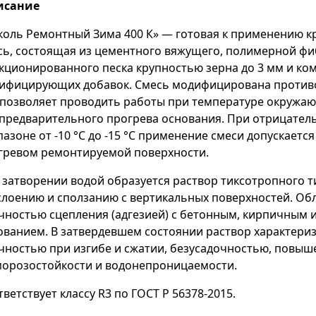
исание
коль Ремонтный Зима 400 К» — готовая к применению к
сь, состоящая из цементного вяжущего, полимерной фи
кционированного песка крупностью зерна до 3 мм и ко
ифицирующих добавок. Смесь модифицирована противо
 позволяет проводить работы при температуре окружающ
 предварительного прогрева основания. При отрицател
пазоне от -10 °С до -15 °С применение смеси допускаетс
гревом ремонтируемой поверхности.
 затворении водой образуется раствор тиксотропного 
слоению и сползанию с вертикальных поверхностей. Об
чностью сцепления (адгезией) с бетонным, кирпичным 
ованием. В затвердевшем состоянии раствор характери
чностью при изгибе и сжатии, безусадочностью, повы
морозостойкости и водонепроницаемости.
ветствует классу R3 по ГОСТ Р 56378-2015.