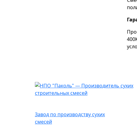
Сме
пол
Гар
Про
400
усл
НПО Паколь
Завод по производству сухих
смесей