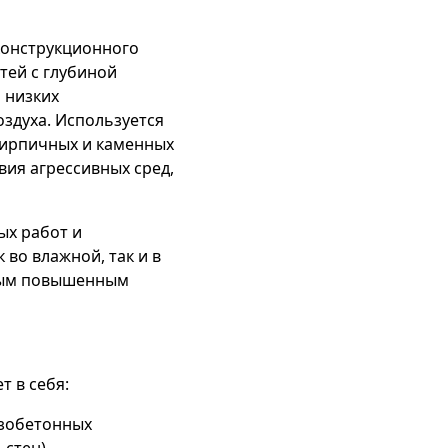
конструкционного
тей с глубиной
 низких
оздуха. Используется
кирпичных и каменных
вия агрессивных сред,
ых работ и
во влажной, так и в
нным повышенным
 в себя:
езобетонных