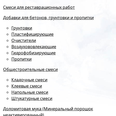
Смеси для реставрационных работ
Добавки для бетонов, грунтовки и пропитки
Грунтовки
Пластифицирующие
Очистители
Воздухововлекающие
Гидрофобизирующие
Пропитки
Общестроительные смеси
Кладочные смеси
Клеевые смеси
Напольные смеси
Штукатурные смеси
Доломитовая мука (Минеральный порошок
неактивированный)