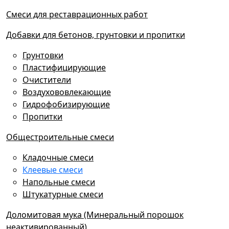
Смеси для реставрационных работ
Добавки для бетонов, грунтовки и пропитки
Грунтовки
Пластифицирующие
Очистители
Воздухововлекающие
Гидрофобизирующие
Пропитки
Общестроительные смеси
Кладочные смеси
Клеевые смеси
Напольные смеси
Штукатурные смеси
Доломитовая мука (Минеральный порошок
неактивированный)