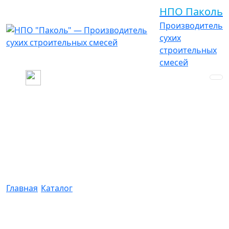
НПО Паколь
Производитель
сухих
строительных
смесей
Паколь Штукатурный
Известковый
Главная
/
Каталог
/
Паколь Штукатурный Известковый